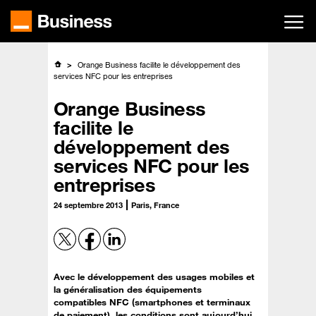
Passer
au
contenu
principal
Orange Business facilite le développement des
services NFC pour les entreprises
Orange Business
facilite le
développement des
services NFC pour les
entreprises
24 septembre 2013
Paris, France
Avec le développement des usages mobiles et
la généralisation des équipements
compatibles NFC (smartphones et terminaux
de paiement), les conditions sont aujourd’hui