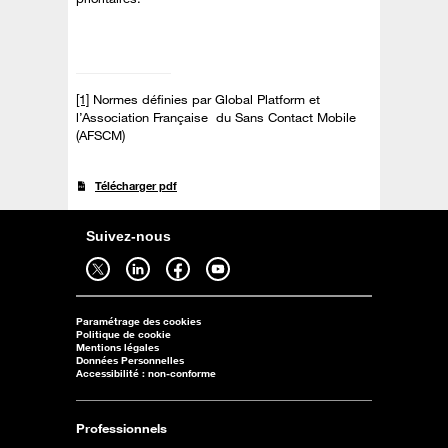
[1]
Normes définies par Global Platform et
l’Association Française du Sans Contact Mobile
(AFSCM)
Télécharger pdf
Suivez-nous
Suivez-nous sur twitter - ouverture dans un nouvel onglet
Suivez-nous sur linkedin - ouverture dans un nouvel onglet
Suivez-nous sur facebook - ouverture dans un nouvel onglet
Suivez-nous sur youtube - ouverture dans un nouvel onglet
Paramétrage des cookies
Politique de cookie
Mentions légales
Données Personnelles
Accessibilité : non-conforme
Professionnels