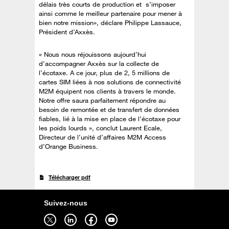
délais très courts de production et s’imposer
ainsi comme le meilleur partenaire pour mener à
bien notre mission», déclare Philippe Lassauce,
Président d’Axxès.
« Nous nous réjouissons aujourd’hui
d’accompagner Axxès sur la collecte de
l’écotaxe. A ce jour, plus de 2, 5 millions de
cartes SIM liées à nos solutions de connectivité
M2M équipent nos clients à travers le monde.
Notre offre saura parfaitement répondre au
besoin de remontée et de transfert de données
fiables, lié à la mise en place de l’écotaxe pour
les poids lourds », conclut Laurent Ecale,
Directeur de l’unité d’affaires M2M Access
d’Orange Business.
Télécharger pdf
Suivez-nous
Suivez-nous sur twitter - ouverture dans un nouvel onglet
Suivez-nous sur linkedin - ouverture dans un nouvel onglet
Suivez-nous sur facebook - ouverture dans un nouvel onglet
Suivez-nous sur youtube - ouverture dans un nouvel onglet