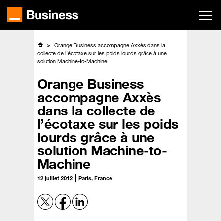
Passer
au
contenu
principal
Orange Business accompagne Axxès dans la
collecte de l’écotaxe sur les poids lourds grâce à une
solution Machine-to-Machine
Orange Business
accompagne Axxès
dans la collecte de
l’écotaxe sur les poids
lourds grâce à une
solution Machine-to-
Machine
12 juillet 2012
Paris, France