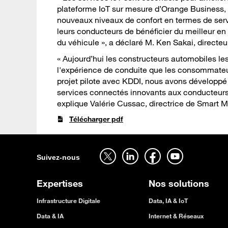
plateforme IoT sur mesure d’Orange Business,
nouveaux niveaux de confort en termes de serv
leurs conducteurs de bénéficier du meilleur en 
du véhicule », a déclaré M. Ken Sakai, directe
« Aujourd’hui les constructeurs automobiles les p
l'expérience de conduite que les consommateur
projet pilote avec KDDI, nous avons développé 
services connectés innovants aux conducteurs 
explique Valérie Cussac, directrice de Smart M
Télécharger pdf
Suivez-nous sur twitter - ouverture dans un nouvel onglet
Suivez-nous sur linkedin - ouverture dans un nouvel onglet
Suivez-nous sur facebook - ouverture dans un nouvel onglet
Suivez-nous sur youtube - ouverture dans un nouvel onglet
Suivez-nous
Expertises
Nos solutions
Infrastructure Digitale
Data, IA & IoT
Data & IA
Internet & Réseaux