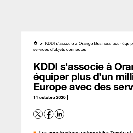
Passer
Professionnels
Orange Jobs
au
contenu
principal
Expertises
KDDI s'associe à Orange Business pour équipe
services d’objets connectés
KDDI s'associe à Ora
équiper plus d’un mil
Europe avec des serv
14 octobre 2020
Les constructeurs automobiles Toyota et 