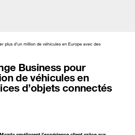
Fra
Solutions
Témoignages clients
Actualités
À prop
r plus d’un million de véhicules en Europe avec des
nge Business pour
lion de véhicules en
ices d’objets connectés
Mazda améliorent l'expérience client grâce aux