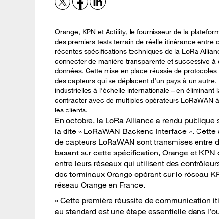
Orange, KPN et Actility, le fournisseur de la platefor
des premiers tests terrain de réelle itinérance entre
récentes spécifications techniques de la LoRa Allian
connecter de manière transparente et successive à
données. Cette mise en place réussie de protocoles d’
des capteurs qui se déplacent d’un pays à un autre. E
industrielles à l’échelle internationale – en éliminant
contracter avec de multiples opérateurs LoRaWAN à l
les clients.
En octobre, la LoRa Alliance a rendu publique 
la dite « LoRaWAN Backend Interface ». Cette s
de capteurs LoRaWAN sont transmises entre div
basant sur cette spécification, Orange et KPN 
entre leurs réseaux qui utilisent des contrôleur
des terminaux Orange opérant sur le réseau K
réseau Orange en France.
« Cette première réussite de communication i
au standard est une étape essentielle dans l’o