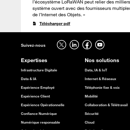
l’écosystème LoRaWAN peut relier des milliers
système ouvert avec des fournisseurs multiple
de l’Internet des Objets. »
Télécharger pdf
Suivez-nous sur twitter - ouverture dans un nouvel onglet
Suivez-nous sur linkedin - ouverture dans un nouvel onglet
Suivez-nous sur facebook - ouverture dans un nouvel onglet
Suivez-nous sur youtube - ouverture dans un nouvel onglet
Suivez-nous
Expertises
Nos solutions
Infrastructure Digitale
Data, IA & IoT
Data & IA
Internet & Réseaux
Expérience Employé
Téléphonie fixe & voix
Expérience Client
Mobilité
Expérience Opérationnelle
Collaboration & Télétravail
Confiance Numérique
Sécurité
Numérique responsable
Cloud