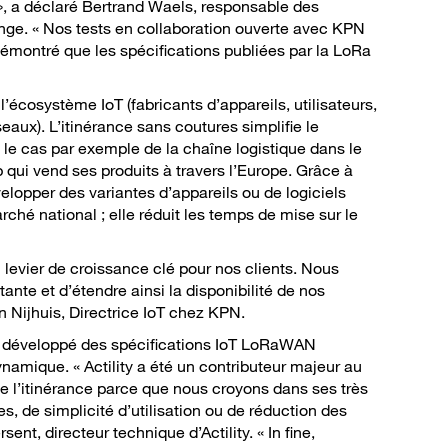
s », a déclaré Bertrand Waels, responsable des
nge. « Nos tests en collaboration ouverte avec KPN
démontré que les spécifications publiées par la LoRa
’écosystème IoT (fabricants d’appareils, utilisateurs,
eaux). L’itinérance sans coutures simplifie le
le cas par exemple de la chaîne logistique dans le
 qui vend ses produits à travers l’Europe. Grâce à
velopper des variantes d’appareils ou de logiciels
hé national ; elle réduit les temps de mise sur le
levier de croissance clé pour nos clients. Nous
nte et d’étendre ainsi la disponibilité de nos
en Nijhuis, Directrice IoT chez KPN.
 a développé des spécifications IoT LoRaWAN
amique. « Actility a été un contributeur majeur au
e l’itinérance parce que nous croyons dans ses très
s, de simplicité d’utilisation ou de réduction des
ent, directeur technique d’Actility. « In fine,