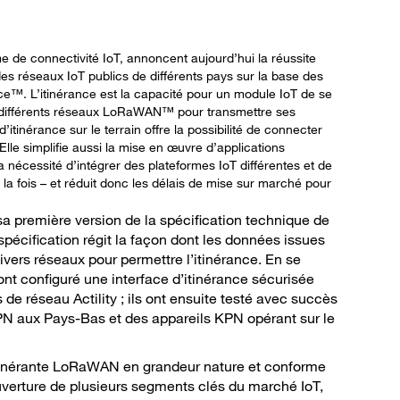
me de connectivité IoT, annoncent aujourd’hui la réussite
 des réseaux IoT publics de différents pays sur la base des
ce™. L’itinérance est la capacité pour un module IoT de se
 différents réseaux LoRaWAN™ pour transmettre ses
itinérance sur le terrain offre la possibilité de connecter
lle simplifie aussi la mise en œuvre d’applications
 la nécessité d’intégrer des plateformes IoT différentes et de
a fois – et réduit donc les délais de mise sur marché pour
sa première version de la spécification technique de
pécification régit la façon dont les données issues
ers réseaux pour permettre l’itinérance. En se
ont configuré une interface d’itinérance sécurisée
s de réseau Actility ; ils ont ensuite testé avec succès
PN aux Pays-Bas et des appareils KPN opérant sur le
tinérante LoRaWAN en grandeur nature et conforme
uverture de plusieurs segments clés du marché IoT,