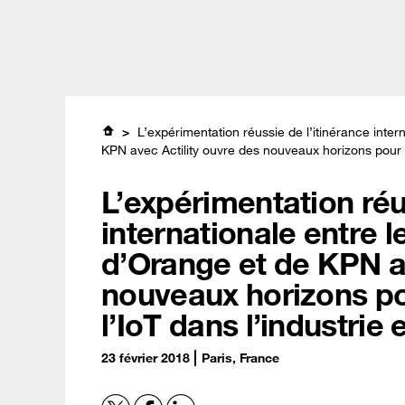
Passer
Professionnels
Orange Jobs
au
contenu
principal
Expertises
L’expérimentation réussie de l’itinérance int
KPN avec Actility ouvre des nouveaux horizons pour le
L’expérimentation réu
internationale entr
d’Orange et de KPN av
nouveaux horizons po
l’IoT dans l’industrie 
23 février 2018
Paris, France