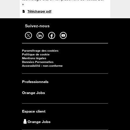
»
Télécharger pdf
Suivez-nous
Suivez-nous sur twitter - ouverture dans un nouvel onglet
Suivez-nous sur linkedin - ouverture dans un nouvel onglet
Suivez-nous sur facebook - ouverture dans un nouvel onglet
Suivez-nous sur youtube - ouverture dans un nouvel onglet
Paramétrage des cookies
Politique de cookie
Mentions légales
Données Personnelles
Accessibilité : non-conforme
Professionnels
Orange Jobs
Espace client
Orange Jobs