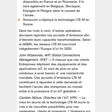
disponible en France et en Roumanie. Il le
sera également en Belgique, Slovaquie,
Espagne et Pologne dans le courant de
l’année.
Swisscom a déployé la technologie LTE-M en
Suisse
Dans les mois à venir, d’autres opérateurs
devraient rejoindre ces accords d’itinérance afin
d’étendre leurs capacités transfrontalières. Selon
la GSMA, les réseaux LTE-M couvriront
intégralement l’Europe d’ici fin 2020.
John Wojewoda, AVP, Global Connections
Management, AT&T
: « À mesure que nos clients
Entreprises déploient des équipements et des
applications IoT, ils sont de plus en plus
nombreux à avoir besoin d’ une connectivité
mondiale. Ces accords d’itinérance LTE-M
contribuent à répondre à cette demande et
facilitent l’accès des entreprises du monde
entier à la puissance d’un IoT globalisé. »
Carolien Nijhuis, Directeur de l’IoT, KPN
: « La
mise en œuvre de la technologie LTE-M ouvre la
voie à de nouvelles possibilités pour nos
partenaires, clients et prospects. L’itinérance sur