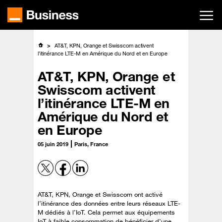
Passer
au
contenu
principal
AT&T, KPN, Orange et Swisscom activent
l’itinérance LTE-M en Amérique du Nord et en Europe
AT&T, KPN, Orange et
Swisscom activent
l’itinérance LTE-M en
Amérique du Nord et
en Europe
05 juin 2019
Paris, France
AT&T, KPN, Orange et Swisscom ont activé
l’itinérance des données entre leurs réseaux LTE-
M dédiés à l’IoT. Cela permet aux équipements
IoT à faible consommation de bénéficier d’une