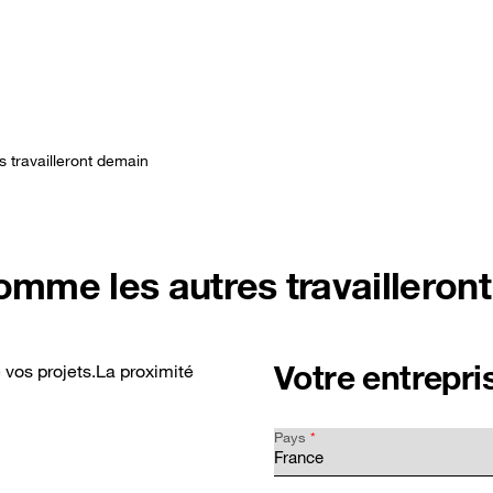
Fra
Solutions
Témoignages clients
Actualités
À prop
s travailleront demain
comme les autres travailleron
Votre entrepri
e vos projets.La proximité
Pays
*