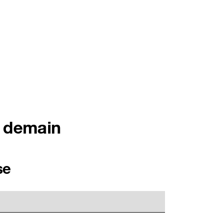
nce (Français)
Assistance
Espace client
search
os
t demain
se