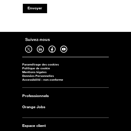
Envoyer
Suivez-nous
Suivez-nous sur twitter - ouverture dans un nouvel onglet
Suivez-nous sur linkedin - ouverture dans un nouvel onglet
Suivez-nous sur facebook - ouverture dans un nouvel onglet
Suivez-nous sur youtube - ouverture dans un nouvel onglet
Paramétrage des cookies
Politique de cookie
Mentions légales
Données Personnelles
Accessibilité : non-conforme
Professionnels
Orange Jobs
Espace client