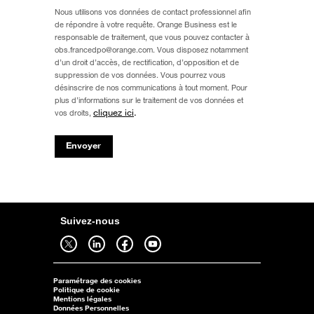
Nous utilisons vos données de contact professionnel afin
de répondre à votre requête. Orange Business est le
responsable de traitement, que vous pouvez contacter à
obs.francedpo@orange.com. Vous disposez notamment
d’un droit d’accès, de rectification, d’opposition et de
suppression de vos données. Vous pourrez vous
désinscrire de nos communications à tout moment. Pour
plus d’informations sur le traitement de vos données et
cliquez ici
.
vos droits,
Envoyer
Suivez-nous
Suivez-nous sur twitter - ouverture dans un nouvel onglet
Suivez-nous sur linkedin - ouverture dans un nouvel onglet
Suivez-nous sur facebook - ouverture dans un nouvel onglet
Suivez-nous sur youtube - ouverture dans un nouvel onglet
Paramétrage des cookies
Politique de cookie
Mentions légales
Données Personnelles