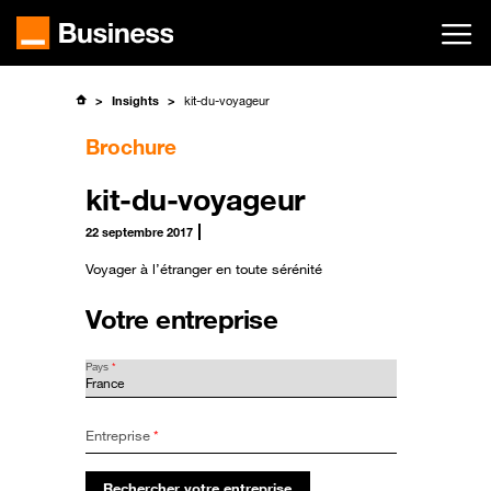
Passer
au
contenu
principal
Insights
kit-du-voyageur
Brochure
kit-du-voyageur
22 septembre 2017
Voyager à l’étranger en toute sérénité
Votre entreprise
Pays
*
Entreprise
*
Rechercher votre entreprise