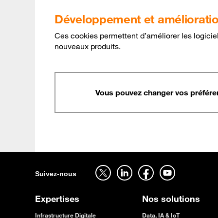
Développement et amélioration
Ces cookies permettent d’améliorer les logicie
nouveaux produits.
Vous pouvez changer vos préfér
Suivez-nous sur twitter - ouverture dans un nouvel onglet
Suivez-nous sur linkedin - ouverture dans un nouvel onglet
Suivez-nous sur facebook - ouverture dans un nouvel onglet
Suivez-nous sur youtube - ouverture dans un nouvel onglet
Suivez-nous
Expertises
Nos solutions
Infrastructure Digitale
Data, IA & IoT