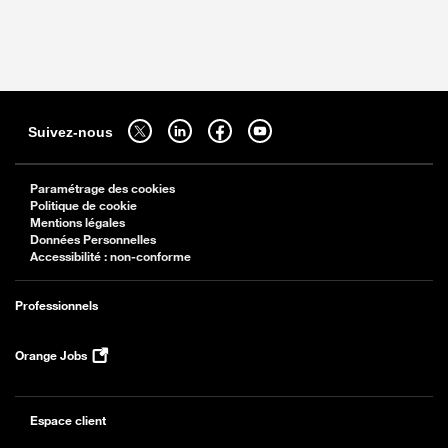
Sitemap
Suivez-nous sur twitter - ouverture dans un nouvel onglet
Suivez-nous sur linkedin - ouverture dans un nouvel onglet
Suivez-nous sur facebook - ouverture dans un nouv
Suivez-nous sur youtube - ouverture dans 
Suivez-nous
Paramétrage des cookies
Politique de cookie
Mentions légales
Données Personnelles
Accessibilité : non-conforme
Professionnels
Orange Jobs
Espace client