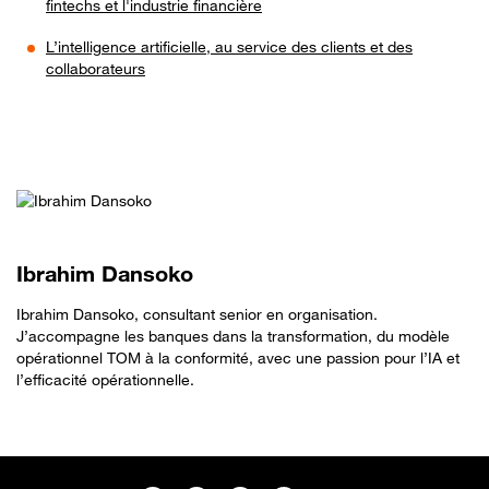
fintechs et l'industrie financière
L’intelligence artificielle, au service des clients et des
collaborateurs
Ibrahim Dansoko
Ibrahim Dansoko, consultant senior en organisation.
J’accompagne les banques dans la transformation, du modèle
opérationnel TOM à la conformité, avec une passion pour l’IA et
l’efficacité opérationnelle.
Sitemap
Suivez-nous sur twitter - ouverture dans un nouvel onglet
Suivez-nous sur linkedin - ouverture dans un nouvel onglet
Suivez-nous sur facebook - ouverture dans un nouv
Suivez-nous sur youtube - ouverture dans 