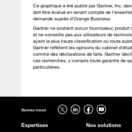
Ce graphique a été publié par Gartner, Inc. da
doit être évalué en tenant compte de l'ensembl
demande auprès d'Orange Business.
Gartner ne soutient aucun fournisseur, produit 
et ne conseille pas aux utilisateurs de techno
ayant la plus haute classification ou toute aut
Gartner reflètent les opinions du cabinet d'étu
comme des déclarations de faits. Gartner déclin
ces recherches, y compris toute garantie de q
particulières.
Suivez-nous sur twitter - ouverture dans un nouvel onglet
Suivez-nous sur linkedin - ouverture dans un nouvel onglet
Suivez-nous sur facebook - ouverture dans un nouvel onglet
Suivez-nous sur youtube - ouverture dans un nouvel onglet
Suivez-nous
Expertises
Nos solutions