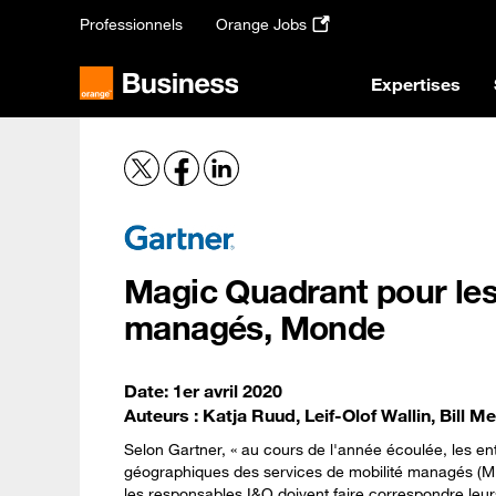
Passer
Professionnels
Orange Jobs
au
contenu
principal
Expertises
Magic Quadrant pour les
managés, Monde
Date: 1er avril 2020
Auteurs : Katja Ruud, Leif-Olof Wallin, Bill 
Selon Gartner, « au cours de l'année écoulée, les ent
géographiques des services de mobilité managés (M
les responsables I&O doivent faire correspondre leu