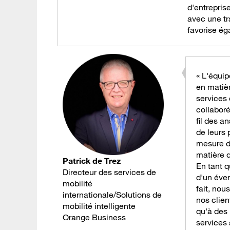
d'entrepris
avec une tr
favorise ég
« L'équi
en matièr
services 
collaboré
fil des 
de leurs
mesure de
matière d
Patrick de Trez
En tant q
Directeur des services de
d'un éven
mobilité
fait, no
internationale/Solutions de
nos clien
mobilité intelligente
qu'à des 
Orange Business
services 