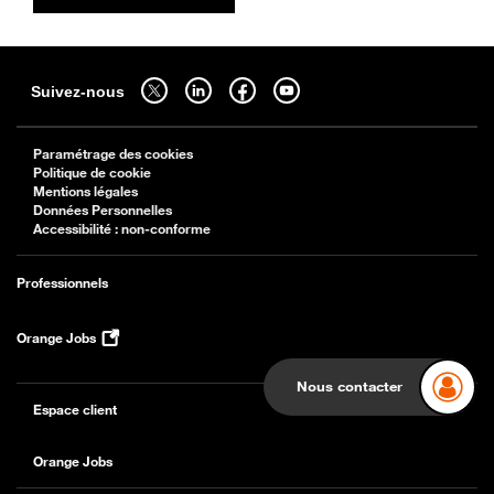
Sitemap
Suivez-nous sur twitter - ouverture dans un nouvel onglet
Suivez-nous sur linkedin - ouverture dans un nouvel onglet
Suivez-nous sur facebook - ouverture dans un nouv
Suivez-nous sur youtube - ouverture dans 
Suivez-nous
Paramétrage des cookies
Politique de cookie
Mentions légales
Données Personnelles
Accessibilité : non-conforme
Professionnels
Orange Jobs
Nous contacter
Espace client
Orange Jobs