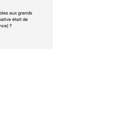
ibles aux grands
native était de
ance) ?