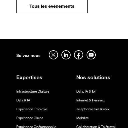
Tous les événements
Sitemap
Suivez-nous sur twitter - ouverture dans un nouvel onglet
Suivez-nous sur linkedin - ouverture dans un nouv
Suivez-nous sur facebook - ouverture d
Suivez-nous sur youtube - ouv
Suivez-nous
Expertises
Nos solutions
Infrastructure Digitale
Data, IA & IoT
Data & IA
Internet & Réseaux
Expérience Employé
Téléphonie fixe & voix
Expérience Client
Mobilité
Expérience Opérationnelle
Collaboration & Télétravail