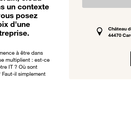
s un contexte
vous posez
oix d'une
Château de
treprise.
44470 Carq
mmence à être dans
e multiplient : est-ce
otre IT ? Où sont
 Faut-il simplement