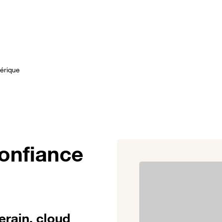
lutions
Témoignages clients
Actualités
À propos
érique
onfiance
erain, cloud