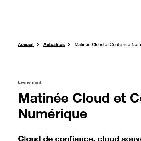
Passer au contenu principal
Professionnels
Orange Jobs
Expertises
So
Accueil
Actualités
Matinée Cloud et Confiance Num
Évènement
Matinée Cloud et C
Numérique
Cloud de confiance, cloud souv