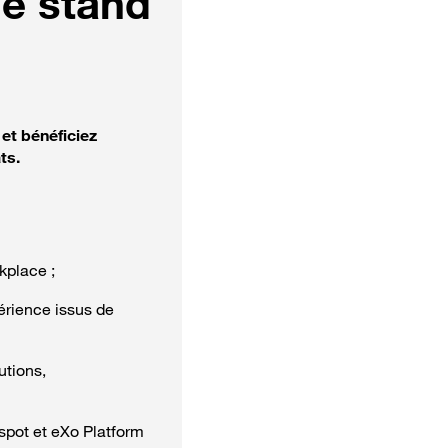
le stand
et bénéficiez
ts.
kplace ;
érience issus de
utions,
spot et eXo Platform