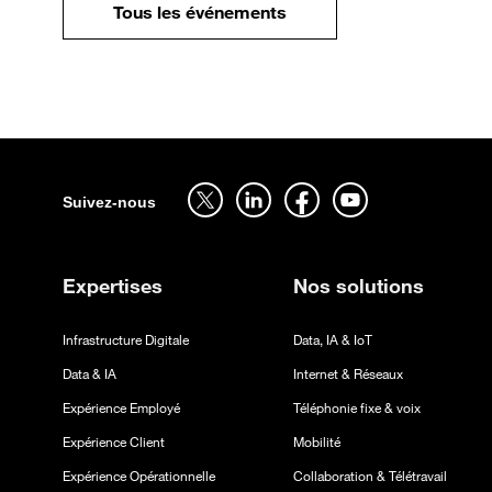
Tous les événements
Sitemap
Suivez-nous sur twitter - ouverture dans un nouvel onglet
Suivez-nous sur linkedin - ouverture dans un nouv
Suivez-nous sur facebook - ouverture d
Suivez-nous sur youtube - ouv
Suivez-nous
Expertises
Nos solutions
Infrastructure Digitale
Data, IA & IoT
Data & IA
Internet & Réseaux
Expérience Employé
Téléphonie fixe & voix
Expérience Client
Mobilité
Expérience Opérationnelle
Collaboration & Télétravail