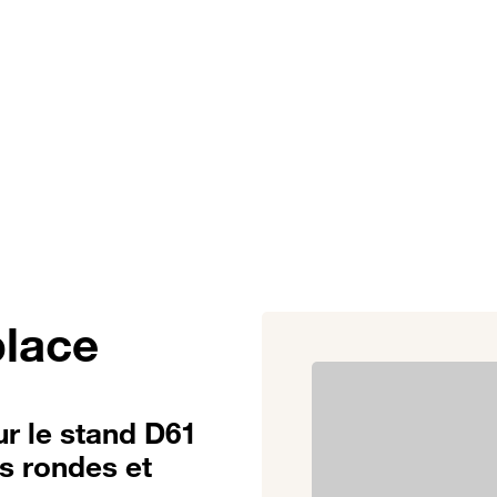
lutions
Témoignages clients
Actualités
À propos
place
ur le stand D61
es rondes et