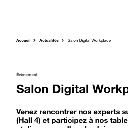
Passer au contenu principal
Professionnels
Orange Jobs
Expertises
So
Accueil
Actualités
Salon Digital Workplace
Évènement
Salon Digital Work
Venez rencontrer nos experts s
(Hall 4) et participez à nos tabl