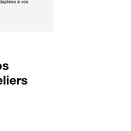
adaptées à vos
os
liers