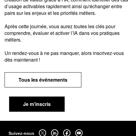
d’usage activables rapidement ainsi qu'échanger entre
pairs sur les enjeux et les priorités métiers.
Après cette journée, vous aurez toutes les clés pour
comprendre, évaluer et activer l’IA dans vos pratiques
métiers.
Un rendez-vous à ne pas manquer, alors inscrivez-vous
dès maintenant !
Tous les événements
Je m'inscris
Sitemap
Suivez-nous sur twitter - ouverture dans un nouvel onglet
Suivez-nous sur linkedin - ouverture dans un nouvel onglet
Suivez-nous sur facebook - ouverture dans un nouv
Suivez-nous sur youtube - ouverture dans 
Suivez-nous