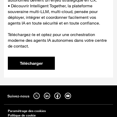
autonomes devient un enjeu stratégique en CX.
• Découvrir Intelligent Together, la plateforme
souveraine multi‑LLM, multi‑cloud, pensée pour
déployer, intégrer et coordonner facilement vos
agents IA en toute sécurité et en toute confiance.
Téléchargez-le et optez pour une orchestration
moderne des agents IA autonomes dans votre centre
de contact.
Télécharger
Sitemap
Suivez-nous sur twitter - ouverture dans un nouvel onglet
Suivez-nous sur linkedin - ouverture dans un nouvel onglet
Suivez-nous sur facebook - ouverture dans un nouv
Suivez-nous sur youtube - ouverture dans 
Suivez-nous
Paramétrage des cookies
Politique de cookie