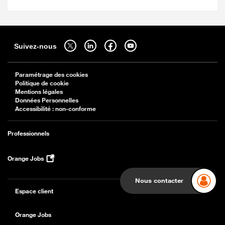
Sitemap
Suivez-nous sur twitter - ouverture dans un nouvel onglet
Suivez-nous sur linkedin - ouverture dans un nouvel onglet
Suivez-nous sur facebook - ouverture dans un nouv
Suivez-nous sur youtube - ouverture dans 
Suivez-nous
Paramétrage des cookies
Politique de cookie
Mentions légales
Données Personnelles
Accessibilité : non-conforme
Professionnels
Orange Jobs
Nous contacter
Espace client
Orange Jobs