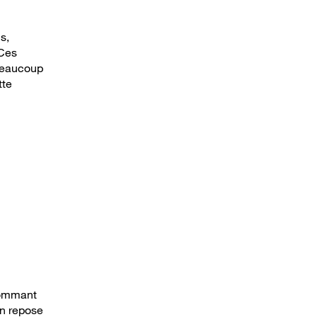
s,
 Ces
 beaucoup
tte
nsommant
on repose