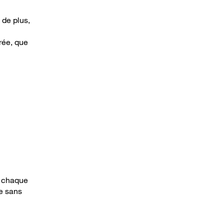
 de plus,
rée, que
r chaque
ge sans