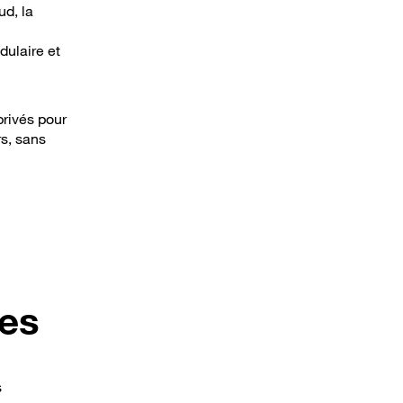
ud, la
dulaire et
privés pour
s, sans
ues
s