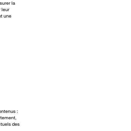
surer la
 leur
nt une
ontenus :
rtement,
ctuels des