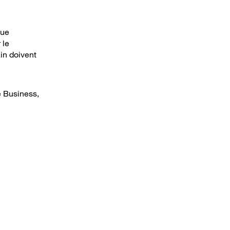
que
 le
ain doivent
e Business,