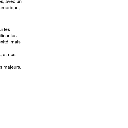
es, avec un
numérique,
i les
liser les
exité, mais
, et nos
es majeurs,