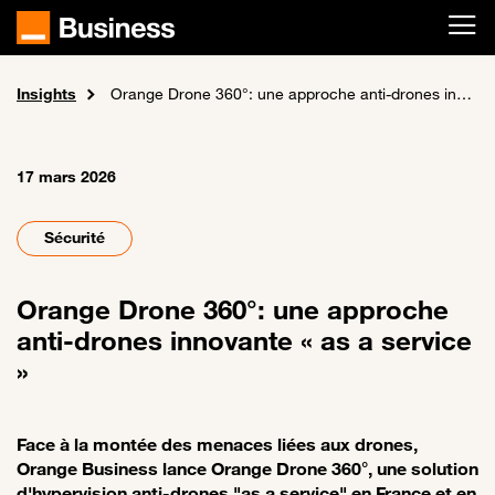
Passer au contenu principal
Insights
Accueil
Actualités
Orange Drone 360°: une approche anti-drones innovante « as a service »
17 mars 2026
Sécurité
Orange Drone 360°: une approche
anti-drones innovante « as a service
»
Face à la montée des menaces liées aux drones,
Orange Business lance Orange Drone 360°, une solution
d'hypervision anti-drones "as a service" en France et en