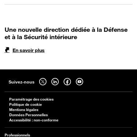
Une nouvelle direction dédiée à la Défense
et à la Sécurité intérieure
En savoir plus
Sitemap
Suivez-nous sur twitter - ouverture dans un nouvel onglet
Suivez-nous sur linkedin - ouverture dans un nouvel onglet
Suivez-nous sur facebook - ouverture dans un nouv
Suivez-nous sur youtube - ouverture dans 
Suivez-nous
Paramétrage des cookies
Politique de cookie
Mentions légales
Données Personnelles
Accessibilité : non-conforme
Professionnels