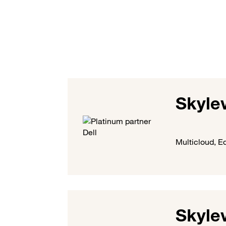
Skyle
Multicloud, E
Skyle