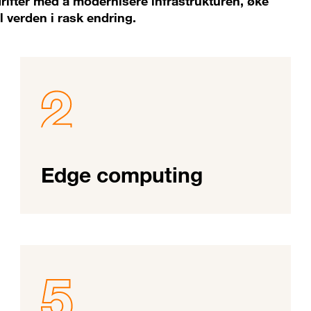
rifter med å modernisere infrastrukturen, øke
al verden i rask endring.
Edge computing