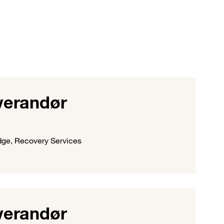
verandør
dge, Recovery Services
verandør