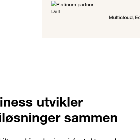
Multicloud, E
ness utvikler
giløsninger sammen