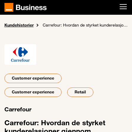
Skip to main content
Kundehistorier
Home
Carrefour: Hvordan de styrket kunderelasjoner gjennom datadrevet innsikt og personalisering
Customer experience
Customer experience
Retail
Carrefour
Carrefour: Hvordan de styrket
kunderelasjoner gjennom