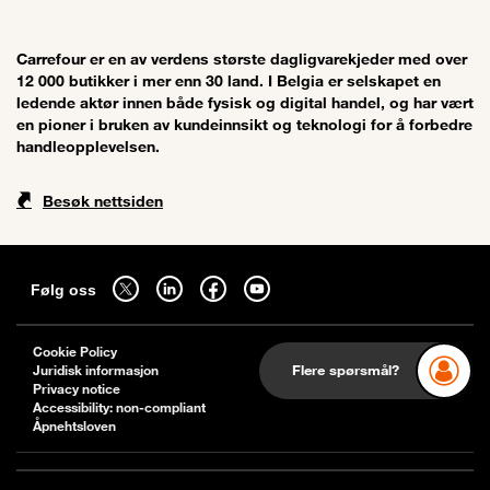
Carrefour er en av verdens største dagligvarekjeder med over
12 000 butikker i mer enn 30 land. I Belgia er selskapet en
ledende aktør innen både fysisk og digital handel, og har vært
en pioner i bruken av kundeinnsikt og teknologi for å forbedre
handleopplevelsen.
Besøk nettsiden
Sitemap
Følg oss på twitter - åpnes i en ny fane
Følg oss på linkedin - åpnes i en ny fane
Følg oss på facebook - åpnes i en ny fane
Følg oss på youtube - åpnes i en ny fane
Følg oss
Cookie Policy
Flere spørsmål?
Juridisk informasjon
Privacy notice
Accessibility: non-compliant
Åpnehtsloven