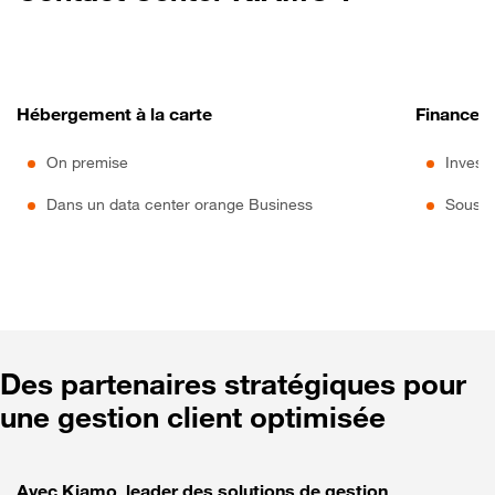
Hébergement à la carte
Financem
On premise
Invest
Dans un data center orange Business
Souscr
Des partenaires stratégiques pour
une gestion client optimisée
Avec Kiamo, leader des solutions de gestion