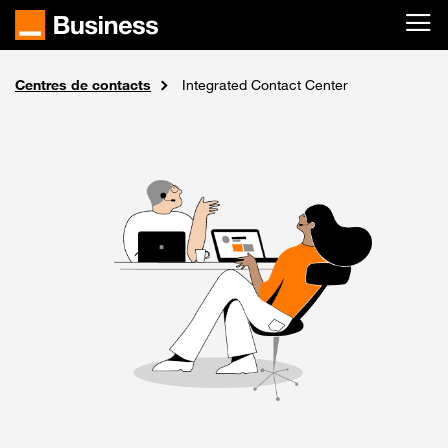
Passer au contenu principal
Centres de contacts
Solutions
Accueil
Relation client
Integrated Contact Center