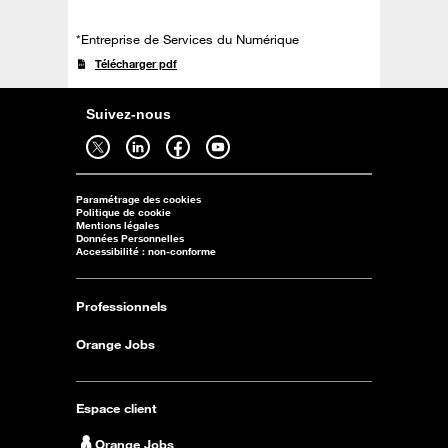
*Entreprise de Services du Numérique
Télécharger pdf
Suivez-nous
Suivez-nous sur twitter - ouverture dans un nouvel onglet
Suivez-nous sur linkedin - ouverture dans un nouvel onglet
Suivez-nous sur facebook - ouverture dans un nouvel onglet
Suivez-nous sur youtube - ouverture dans un nouvel onglet
Paramétrage des cookies
Politique de cookie
Mentions légales
Données Personnelles
Accessibilité : non-conforme
Professionnels
Orange Jobs
Espace client
Orange Jobs