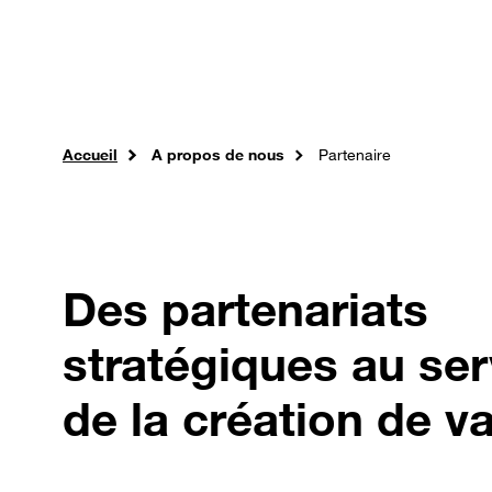
Passer au contenu principal
Professionnels
Orange Jobs
Expertises
So
Accueil
A propos de nous
Partenaire
Des partenariats
stratégiques au ser
de la création de v