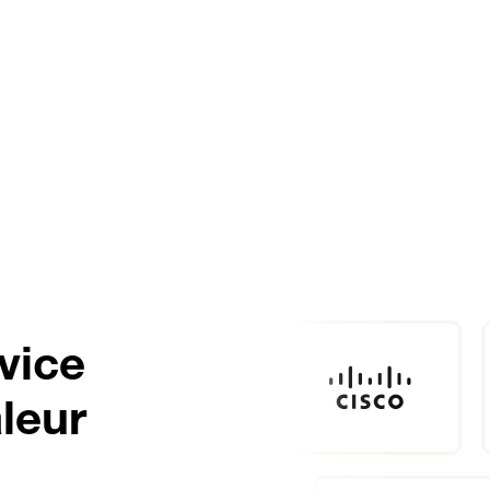
lutions
Témoignages clients
Actualités
À propos
vice
aleur