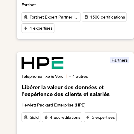
Fortinet
Fortinet Expert Partner i…
1500 certifications
4 expertises
Lien vers Sécuriser le réseau des entreprises
Partners
Téléphonie fixe & Voix
+ 4 autres
Libérer la valeur des données et
l’expérience des clients et salariés
Hewlett Packard Enterprise (HPE)
Gold
4 accréditations
5 expertises
Lien vers Libérer la valeur des données et l’expérienc