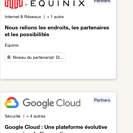
Partners
Internet & Réseaux
+ 1 autre
Nous relions les endroits, les partenaires
et les possibilités
Equinix
Niveau du partenariat: Di…
fiables et innovantes.
Lien vers Nous relions les endroits, les partenaires et les pos
Partners
Sécurité
+ 4 autres
Google Cloud : Une plateforme évolutive