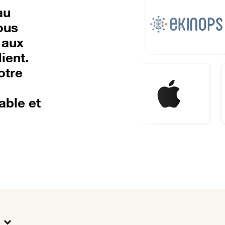
au
ous
 aux
ient.
otre
able et