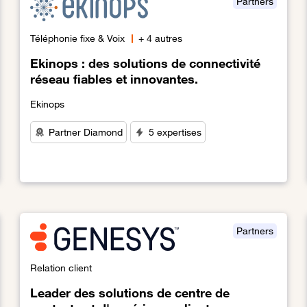
Partners
Téléphonie fixe & Voix
+ 4 autres
Ekinops : des solutions de connectivité
réseau fiables et innovantes.
Ekinops
Partner Diamond
5 expertises
Lien vers Ekinops : des solutions de connectivité réseau 
 à la révolution numérique.
Partners
Relation client
Leader des solutions de centre de