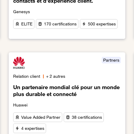
contacts et d'expérience client.
Genesys
ELITE
170 certifications
500 expertises
Lien vers Leader des solutions de centre de contacts et 
Partners
Relation client
+ 2 autres
Un partenaire mondial clé pour un monde
plus durable et connecté
Huawei
Value Added Partner
38 certifications
e des clients et salariés
4 expertises