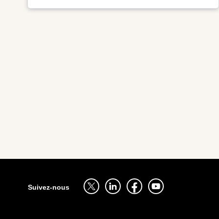
Pagination
Sitemap
Suivez-nous sur twitter - ouverture dans un nouvel onglet
Suivez-nous sur linkedin - ouverture dans un nouv
Suivez-nous sur facebook - ouverture d
Suivez-nous sur youtube - ouv
Suivez-nous