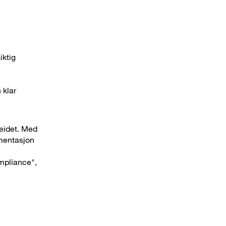
iktig
 klar
beidet. Med
umentasjon
ompliance",