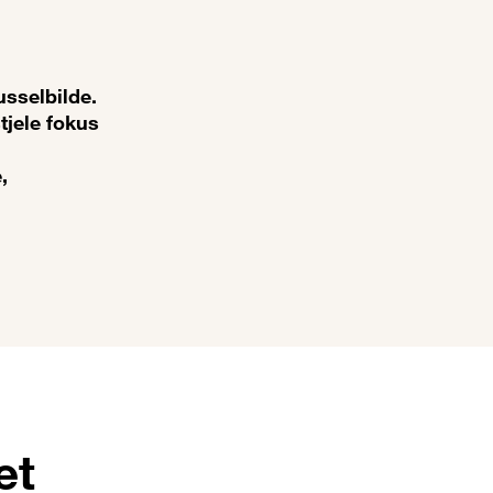
usselbilde.
tjele fokus
,
et