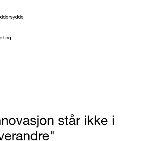
reddersydde
tet og
novasjon står ikke i
hverandre"