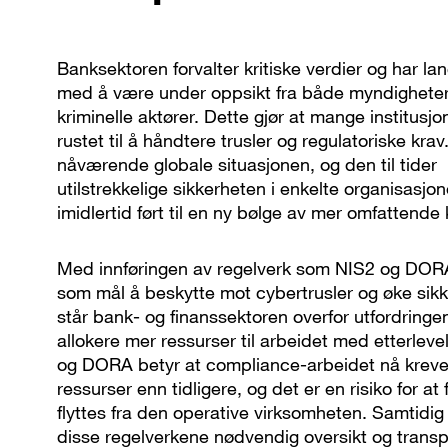
Banksektoren forvalter kritiske verdier og har lan
med å være under oppsikt fra både myndighete
kriminelle aktører. Dette gjør at mange institusjo
rustet til å håndtere trusler og regulatoriske kra
nåværende globale situasjonen, og den til tider
utilstrekkelige sikkerheten i enkelte organisasjon
imidlertid ført til en ny bølge av mer omfattende 
Med innføringen av regelverk som NIS2 og DOR
som mål å beskytte mot cybertrusler og øke sik
står bank- og finanssektoren overfor utfordring
allokere mer ressurser til arbeidet med etterlev
og DORA betyr at compliance-arbeidet nå kreve
ressurser enn tidligere, og det er en risiko for at
flyttes fra den operative virksomheten. Samtidig
disse regelverkene nødvendig oversikt og transp