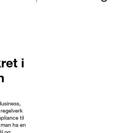
ret i
n
Business,
 regelverk
pliance til
å man ha en
ål og