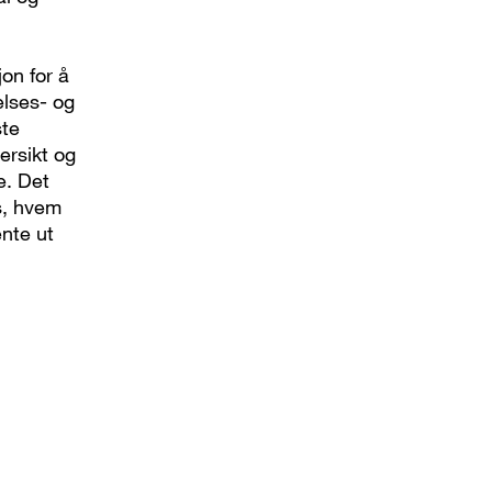
on for å
lses- og
ste
ersikt og
e. Det
s, hvem
ente ut