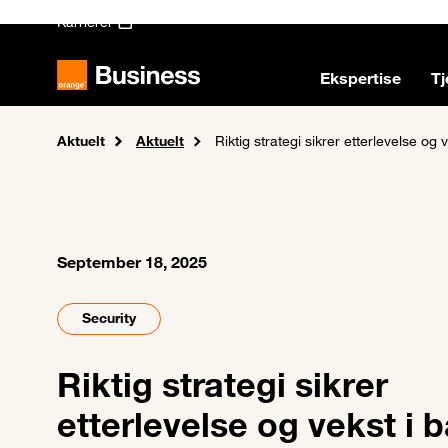
Skip to main content
Karrierer
Ekspertise
Tj
Aktuelt
Home
Aktuelt
Riktig strategi sikrer etterlevelse og
September 18, 2025
Security
Riktig strategi sikrer
etterlevelse og vekst i 