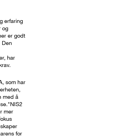
g erfaring
r og
ner er godt
v. Den
er, har
krav.
A, som har
kerheten,
en med å
else."NIS2
r mer
 fokus
 skaper
arens for