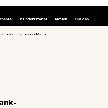
enester
Kundehistorier
Aktuelt
Om oss
 vekst i bank- og finanssektoren
bank-