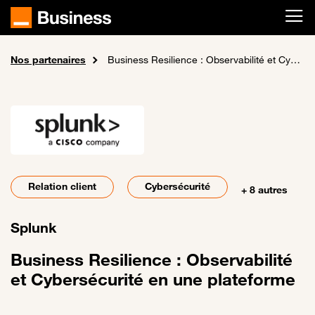
Passer au contenu principal
Nos partenaires
Accueil
A propos de nous
Business Resilience : Observabilité et Cybersécurité en une plateforme
Relation client
Cybersécurité
+ 8 autres
Splunk
Business Resilience : Observabilité
et Cybersécurité en une plateforme