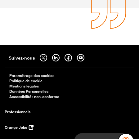
Sitemap
Suivez-nous sur twitter - ouverture dans un nouvel onglet
Suivez-nous sur linkedin - ouverture dans un nouvel onglet
Suivez-nous sur facebook - ouverture dans un nouv
Suivez-nous sur youtube - ouverture dans 
Suivez-nous
Paramétrage des cookies
Politique de cookie
Mentions légales
Données Personnelles
Accessibilité : non-conforme
Professionnels
Orange Jobs