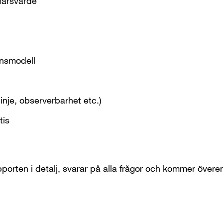
ffärsvärde
onsmodell
inje, observerbarhet etc.)
tis
pporten i detalj, svarar på alla frågor och kommer över