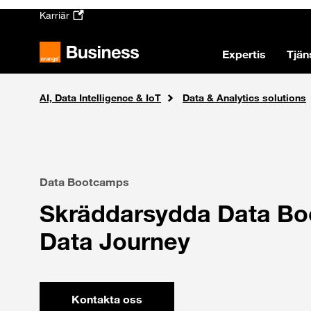
Skip to main content
Karriär
Expertis
Tjän
AI, Data Intelligence & IoT
Lösningar
Hem
Data & Analytics solutions
Data Bootcamps
Skräddarsydda Data Bo
Data Journey
Kontakta oss