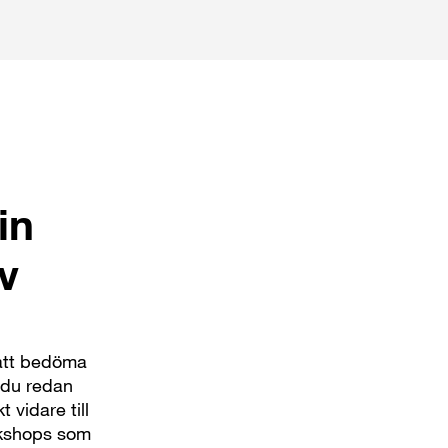
in
v
 att bedöma
 du redan
 vidare till
rkshops som