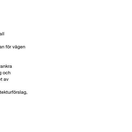
ll
lan för vägen
rankra
ng och
et av
ekturförslag,