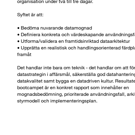
organisation under två till tre dagar.
Syftet är att:
• Bedöma nuvarande datamognad
• Definiera konkreta och värdeskapande användningsfa
• Utforma/validera en framtidsinriktad dataarkitektur
• Upprätta en realistisk och handlingsorienterad färdp
framåt
Det handlar inte bara om teknik - det handlar om att fö
datastrategin i affärsmål, säkerställa god datahanteri
datakvalitet samt bygga en datadriven kultur. Resultat
bootcampet är en konkret rapport som innehåller en
mognadsbedömning, prioriterade användningsfall, arkit
styrmodell och implementeringsplan.