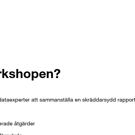
orkshopen?
 dataexperter att sammanställa en skräddarsydd rappor
ade åtgärder