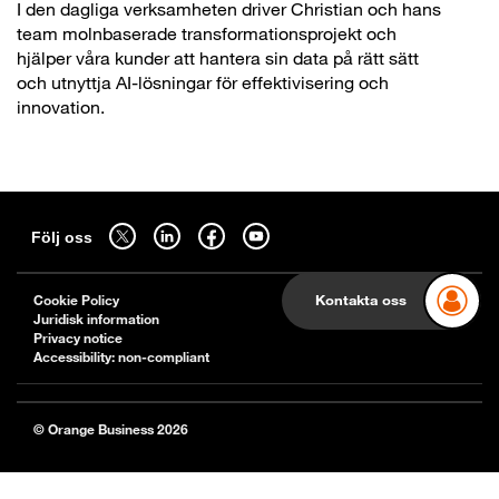
I den dagliga verksamheten driver Christian och hans
team molnbaserade transformationsprojekt och
hjälper våra kunder att hantera sin data på rätt sätt
och utnyttja AI-lösningar för effektivisering och
innovation.
Sitemap
Följ oss på twitter - öppnas i en ny flik
Följ oss på linkedin - öppnas i en ny flik
Följ oss på facebook - öppnas i en ny flik
Följ oss på youtube - öppnas i en ny flik
Följ oss
Kontakta oss
Cookie Policy
Juridisk information
Privacy notice
Accessibility: non-compliant
© Orange Business 2026