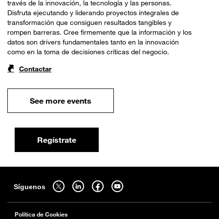
través de la innovación, la tecnología y las personas.
Disfruta ejecutando y liderando proyectos integrales de
transformación que consiguen resultados tangibles y
rompen barreras. Cree firmemente que la información y los
datos son drivers fundamentales tanto en la innovación
como en la toma de decisiones críticas del negocio.
Contactar
See more events
Regístrate
Mapa del sitio
síguenos en twitter - abrir en una nouvelle pestaña del navegador
síguenos en linkedin - abrir en una nouvelle pestaña del naveg
síguenos en facebook - abrir en una nouvelle pestaña 
síguenos en youtube - abrir en una nouvelle 
Síguenos
Política de Cookies