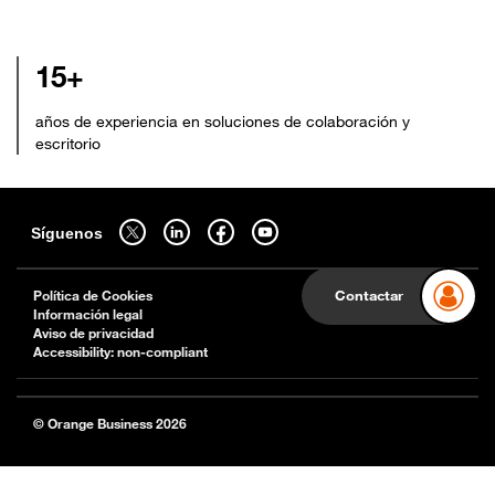
15+
años de experiencia en soluciones de colaboración y
escritorio
Mapa del sitio
síguenos en twitter - abrir en una nouvelle pestaña del navegador
síguenos en linkedin - abrir en una nouvelle pestaña del naveg
síguenos en facebook - abrir en una nouvelle pestaña 
síguenos en youtube - abrir en una nouvelle 
Síguenos
Contactar
Política de Cookies
Información legal
Aviso de privacidad
Accessibility: non-compliant
© Orange Business 2026