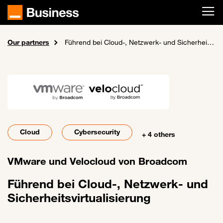
Skip to main content
Our partners
Home
About us
Führend bei Cloud-, Netzwerk- und Sicherheitsvirtualisierung
Cloud
Cybersecurity
+ 4 others
VMware und Velocloud von Broadcom
Führend bei Cloud-, Netzwerk- und
Sicherheitsvirtualisierung