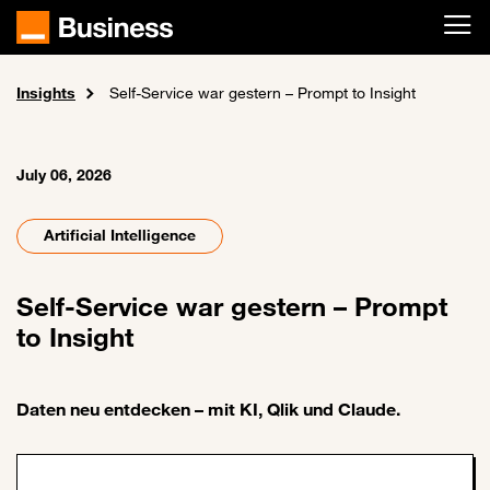
Skip to main content
Insights
Home
News und events
Self-Service war gestern – Prompt to Insight
July 06, 2026
Artificial Intelligence
Self-Service war gestern – Prompt
to Insight
Daten neu entdecken – mit KI, Qlik und Claude.