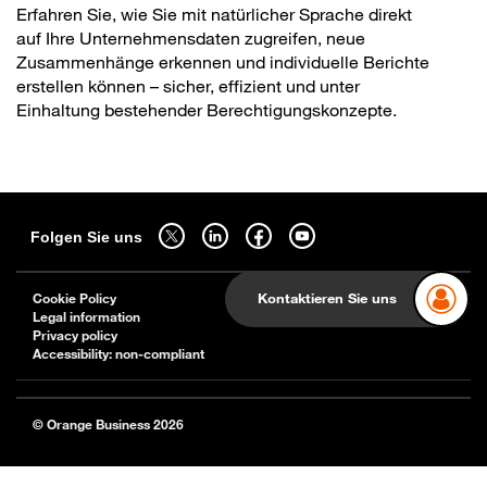
Erfahren Sie, wie Sie mit natürlicher Sprache direkt
auf Ihre Unternehmensdaten zugreifen, neue
Zusammenhänge erkennen und individuelle Berichte
erstellen können – sicher, effizient und unter
Einhaltung bestehender Berechtigungskonzepte.
Sitemap
Folgen Sie uns auf twitter - wird in einem neuen Tab geöffnet
Folgen Sie uns auf linkedin - wird in einem neuen Tab g
Folgen Sie uns auf facebook - wird in einem ne
Folgen Sie uns auf youtube - wird in 
Folgen Sie uns
Kontaktieren Sie uns
Cookie Policy
Legal information
Privacy policy
Accessibility: non-compliant
© Orange Business 2026