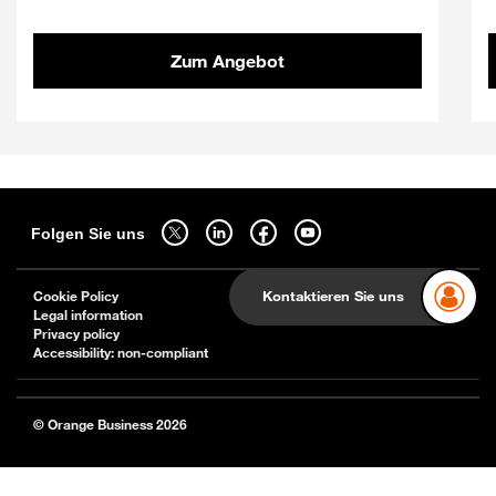
Zum Angebot
Sitemap
Folgen Sie uns auf twitter - wird in einem neuen Tab geöffnet
Folgen Sie uns auf linkedin - wird in einem neuen Tab g
Folgen Sie uns auf facebook - wird in einem ne
Folgen Sie uns auf youtube - wird in 
Folgen Sie uns
Kontaktieren Sie uns
Cookie Policy
Legal information
Privacy policy
Accessibility: non-compliant
© Orange Business 2026