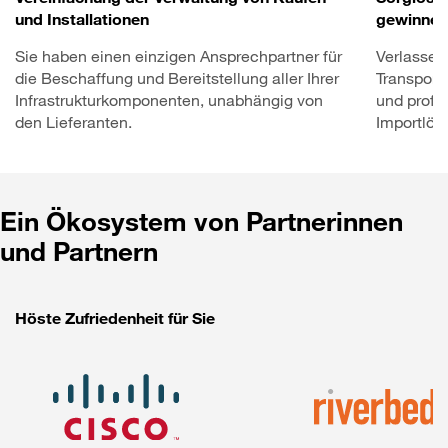
und Installationen
gewinnen
Sie haben einen einzigen Ansprechpartner für
Verlassen 
die Beschaffung und Bereitstellung aller Ihrer
Transport
Infrastrukturkomponenten, unabhängig von
und profit
den Lieferanten.
Importlös
Ein Ökosystem von Partnerinnen
und Partnern
Höste Zufriedenheit für Sie