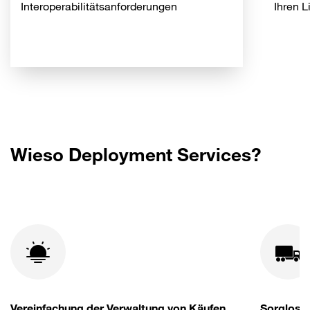
Interoperabilitätsanforderungen
Ihren L
Wieso Deployment Services?
Vereinfachung der Verwaltung von Käufen
Sorglosi