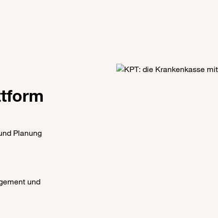
tform
 und Planung
agement und