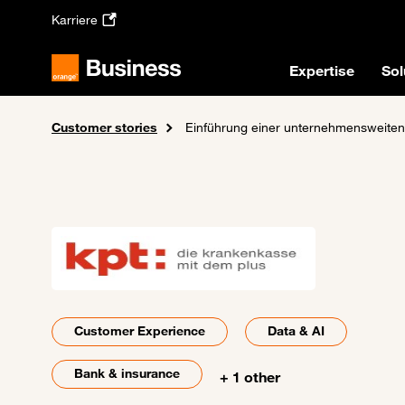
Skip to main content
Karriere
Expertise
Sol
Customer stories
Home
Einführung einer unternehmensweiten Enterprise 
Customer Experience
Data & AI
Bank & insurance
+ 1 other