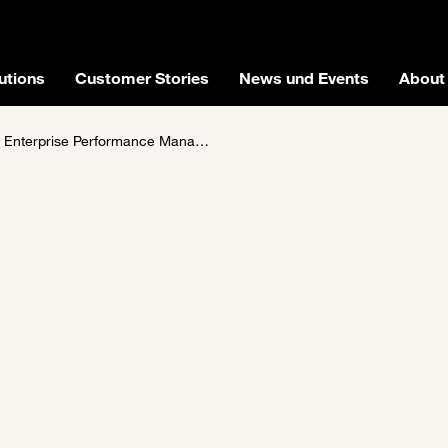
utions
Customer Stories
News und Events
About
Performance Management (EPM) Plattform