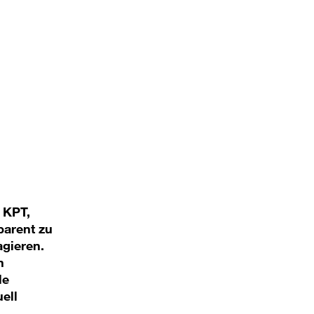
 KPT,
parent zu
agieren.
n
le
ell