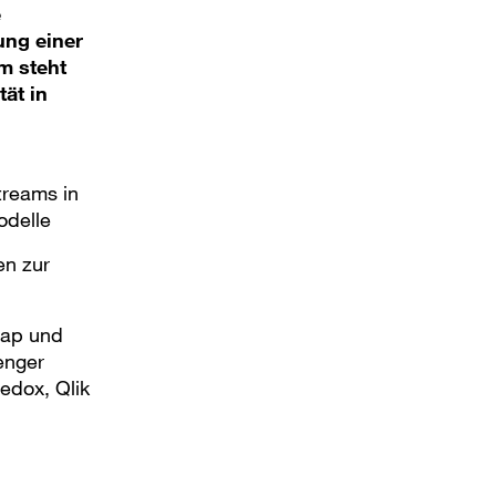
e
ung einer
m steht
tät in
treams in
odelle
en zur
map und
enger
edox, Qlik