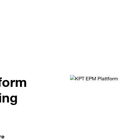
form
ing
re