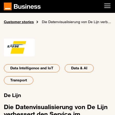
Skip to main content
Customer stories
Home
Die Datenvisualisierung von De Lijn verbessert den Service im öffentlichen Verkehr
Data Intelligence and IoT
Data & AI
Transport
De Lijn
Die Datenvisualisierung von De Lijn
verbessert den Service im