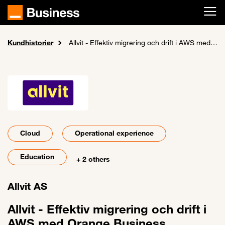
Skip to main content
Kundhistorier
Hem
Allvit - Effektiv migrering och drift i AWS med Orange Business
Cloud
Operational experience
Education
+ 2 others
Allvit AS
Allvit - Effektiv migrering och drift i
AWS med Orange Business