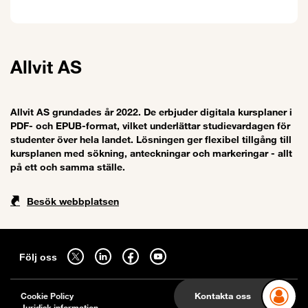
Allvit AS
Allvit AS grundades år 2022. De erbjuder digitala kursplaner i
PDF- och EPUB-format, vilket underlättar studievardagen för
studenter över hela landet. Lösningen ger flexibel tillgång till
kursplanen med sökning, anteckningar och markeringar - allt
på ett och samma ställe.
Besök webbplatsen
Sitemap
Följ oss på twitter - öppnas i en ny flik
Följ oss på linkedin - öppnas i en ny flik
Följ oss på facebook - öppnas i en ny flik
Följ oss på youtube - öppnas i en ny flik
Följ oss
Cookie Policy
Kontakta oss
Juridisk information