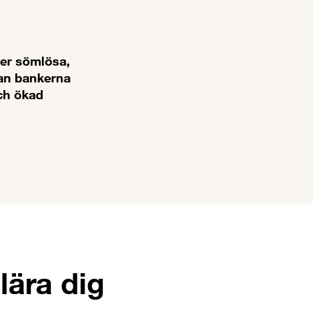
äver sömlösa,
dan bankerna
och ökad
lära dig