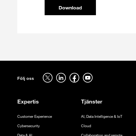
Download
Sitemap
Följ oss på twitter - öppnas i en ny flik
Följ oss på linkedin - öppnas i en ny flik
Följ oss på facebook - öppnas i en ny flik
Följ oss på youtube - öppnas i en ny f
Följ oss
Expertis
Tjänster
Customer Experience
AI, Data Intelligence & IoT
Cybersecurity
Cloud
Data & AI
Collaboration and remote