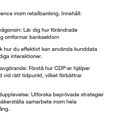
ence inom retailbanking. Innehåll:
n någonsin: Lär dig hur förändrade
teg omformar banksektorn
ck hur du effektivt kan använda kunddata
diga interaktioner.
avgörande: Förstå hur CDP:er hjälper
vid rätt tidpunkt, vilket förbättrar
dupplevelse: Utforska beprövade strategier
säkerställa samarbete inom hela
ång.