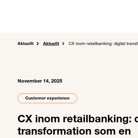
Skip to main content
Karriär
Expertis
Tjän
Aktuellt
Hem
Aktuellt
CX inom retailbanking: digital trans
November 14, 2025
Customer experience
CX inom retailbanking: d
transformation som en