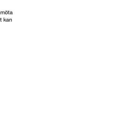
n möta
t kan