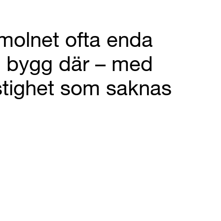
 molnet ofta enda
h bygg där – med
stighet som saknas