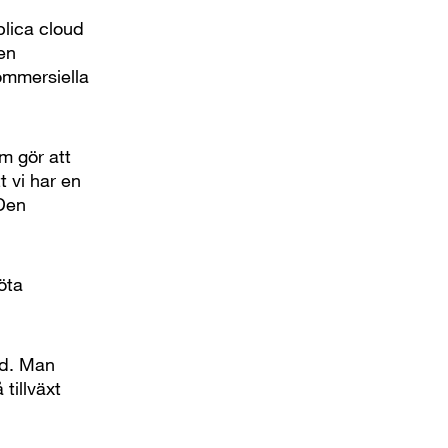
blica cloud
 en
ommersiella
 gör att
t vi har en
Den
öta
nd. Man
tillväxt