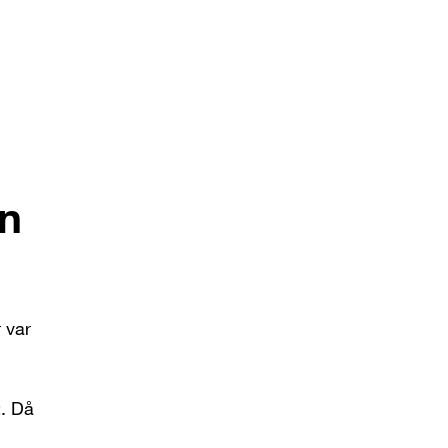
an
 var
t. Då