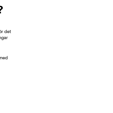
?
ör det
ngar
 med