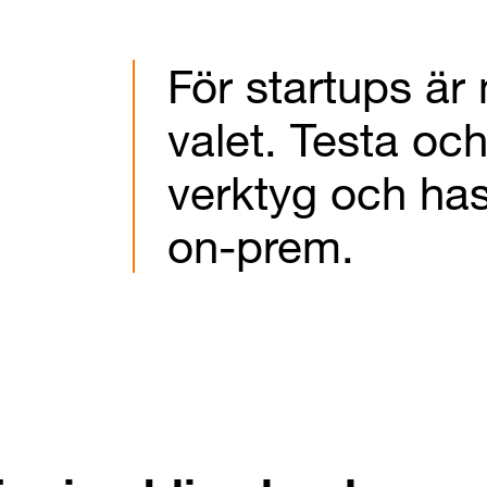
För startups är
valet. Testa oc
verktyg och ha
on-prem.