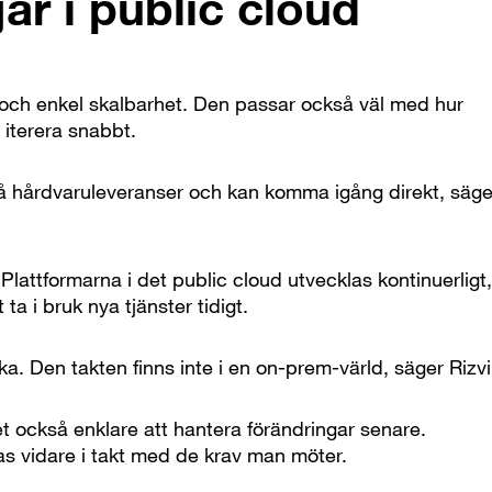
jar i public cloud
et och enkel skalbarhet. Den passar också väl med hur
 iterera snabbt.
a på hårdvaruleveranser och kan komma igång direkt, säge
lattformarna i det public cloud utvecklas kontinuerligt
a i bruk nya tjänster tidigt.
a. Den takten finns inte i en on-prem-värld, säger Rizvi
t också enklare att hantera förändringar senare.
as vidare i takt med de krav man möter.