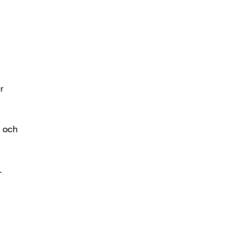
r
, och
.