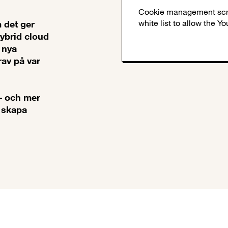
m det ger
Hybrid cloud
 nya
rav på var
– och mer
 skapa