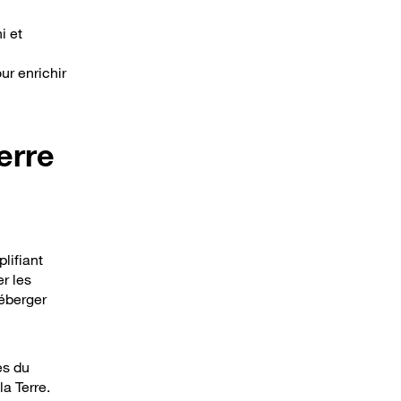
i et
ur enrichir
erre
lifiant
r les
héberger
es du
a Terre.