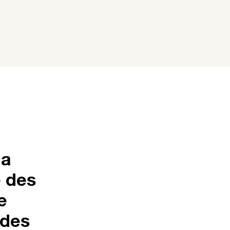
la
é des
e
 des