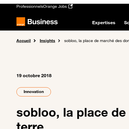
Passer au contenu principal
Professionnels
Orange Jobs
Expertises
So
Accueil
Insights
sobloo, la place de marché des don
19 octobre 2018
Innovation
sobloo, la place d
terre