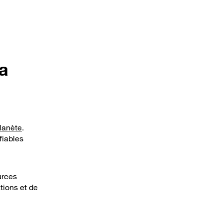
la
lanète
.
fiables
urces
tions et de