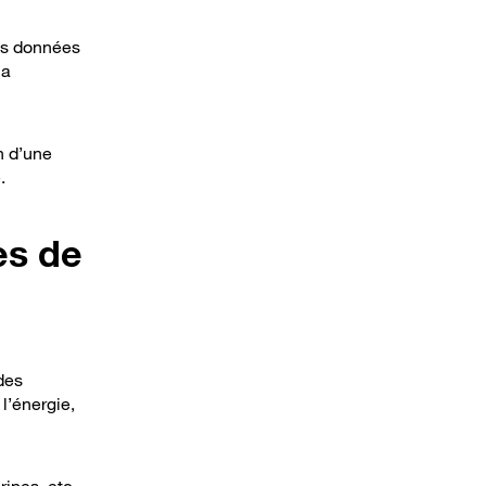
es données
la
n d’une
.
es de
des
l’énergie,