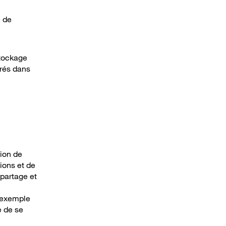
é de
stockage
érés dans
tion de
ions et de
 partage et
r exemple
e de se