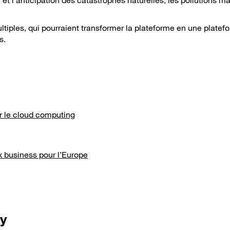
 et l’anticipation des catastrophes naturelles, les pollutions ma
tiples, qui pourraient transformer la plateforme en une platef
s.
ar le cloud computing
 business pour l’Europe
ry