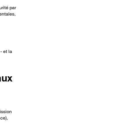
rité par
entales,
 et la
aux
ission
ce),