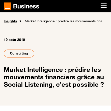
Passer au contenu principal
Insights
Accueil
Market Intelligence : prédire les mouvements financiers grâce au Social Listening, c’est possible ?
19 août 2019
Consulting
Market Intelligence : prédire les
mouvements financiers grâce au
Social Listening, c’est possible ?