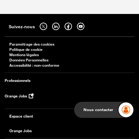
Sitemap
Suivez-nous sur twitter - ouverture dans un nouvel onglet
Suivez-nous sur linkedin - ouverture dans un nouvel onglet
Suivez-nous sur facebook - ouverture dans un nouv
Suivez-nous sur youtube - ouverture dans 
Suivez-nous
Paramétrage des cookies
Politique de cookie
Mentions légales
Données Personnelles
Accessibilité : non-conforme
Professionnels
Orange Jobs
Nous contacter
Espace client
Orange Jobs