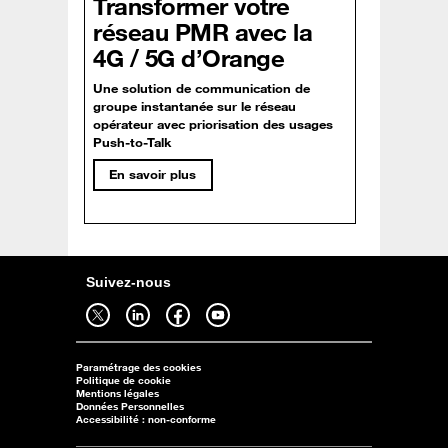
Transformer votre
réseau PMR avec la
4G / 5G d’Orange
Une solution de communication de
groupe instantanée sur le réseau
opérateur avec priorisation des usages
Push-to-Talk
En savoir plus
Suivez-nous
Suivez-nous sur twitter - ouverture dans un nouvel onglet
Suivez-nous sur linkedin - ouverture dans un nouvel onglet
Suivez-nous sur facebook - ouverture dans un nouvel onglet
Suivez-nous sur youtube - ouverture dans un nouvel onglet
Paramétrage des cookies
Politique de cookie
Mentions légales
Données Personnelles
Accessibilité : non-conforme