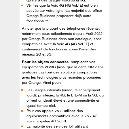
qu’il y a des usages voix) ou la 5G.
Vérifiez que la Voix 4G (4G VoLTE) est bien
activée sur votre ligne. La majorité des offres
Orange Business proposent déjà cette
fonctionnalité.
A noter que la plupart des téléphones récents,
notamment ceux sélectionnés depuis Août 2022
par Orange Business dans son catalogue, sont
compatibles avec la Voix 4G (4G VoLTE) et
continueront de fonctionner après l’arrêt des
réseaux 2G et 3G.
Pour les objets connectés
, remplacez vos
équipements 2G/3G (ainsi que la carte SIM dans
quelques cas) par des solutions compatibles
avec les technologies plus récentes proposées
par Orange. Ainsi pour :
Les usages intensifs (vidéo, téléchargement
lourd), privilégiez la 4G, le LTE-M ou la 5G, qui
offrent un débit élevé et une connectivité en
quasi-temps réel.
Pour vos appels voix, utilisez des
équipements compatibles avec la voix 4G
aussi appelée 4G VoLTE.
La majorité des services IoT utilisant