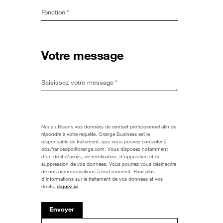
Fonction
*
Votre message
Saisissez votre message
*
Nous utilisons vos données de contact professionnel afin de
répondre à votre requête. Orange Business est le
responsable de traitement, que vous pouvez contacter à
obs.francedpo@orange.com. Vous disposez notamment
d’un droit d’accès, de rectification, d’opposition et de
suppression de vos données. Vous pourrez vous désinscrire
de nos communications à tout moment. Pour plus
d’informations sur le traitement de vos données et vos
droits,
cliquez ici
.
Envoyer