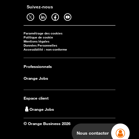
Suivez-nous
Suivez-nous sur twitter - ouverture dans un nouvel onglet
Suivez-nous sur linkedin - ouverture dans un nouvel onglet
Suivez-nous sur facebook - ouverture dans un nouvel onglet
Suivez-nous sur youtube - ouverture dans un nouvel onglet
Paramétrage des cookies
Politique de cookie
Mentions légales
Données Personnelles
Accessibilité : non-conforme
Professionnels
Orange Jobs
Espace client
Orange Jobs
© Orange Business 2026
Nous contacter