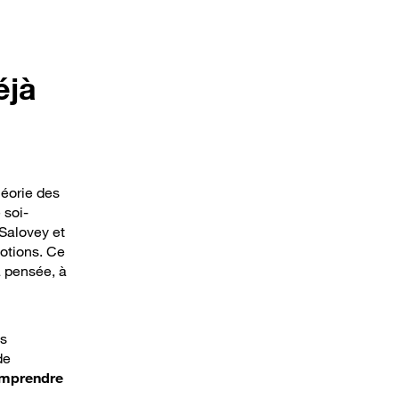
éjà
héorie des
 soi-
 Salovey et
motions. Ce
a pensée, à
es
de
comprendre