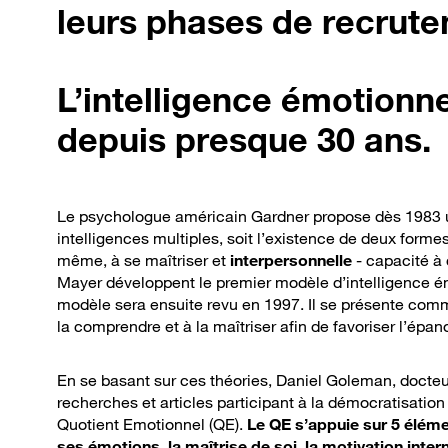
leurs phases de recrute
L’intelligence émotionne
depuis presque 30 ans.
Le psychologue américain Gardner propose dès 1983 une
intelligences multiples, soit l’existence de deux formes
même, à se maîtriser et
interpersonnelle
- capacité à
Mayer développent le premier modèle d’intelligence émo
modèle sera ensuite revu en 1997. Il se présente comme 
la comprendre et à la maîtriser afin de favoriser l’ép
En se basant sur ces théories, Daniel Goleman, docte
recherches et articles participant à la démocratisation 
Quotient Emotionnel (QE).
Le QE s’appuie sur 5 élém
ses émotions, la maîtrise de soi, la motivation intern