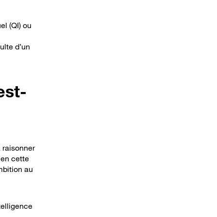
el (QI) ou
ulte d’un
est-
à raisonner
ien cette
mbition au
telligence