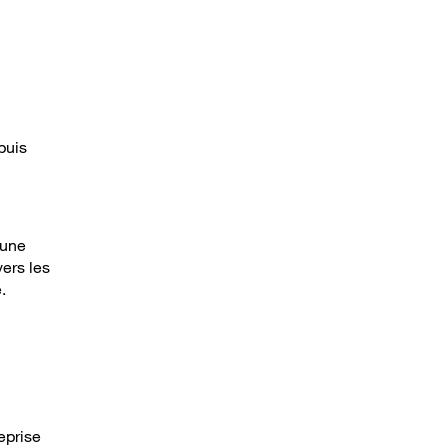
puis
 une
ers les
.
eprise