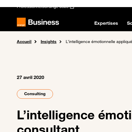
Passer au contenu principal
Professionnels
Orange Jobs
Expertises
So
Accueil
Insights
L’intelligence émotionnelle appliqu
27 avril 2020
Consulting
L’intelligence émot
consultant