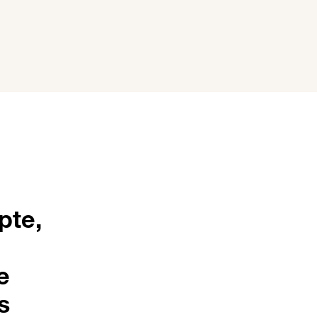
pte,
e
s