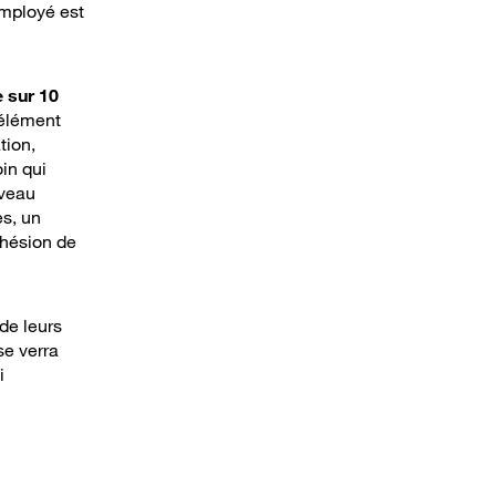
employé est
e sur 10
 élément
tion,
in qui
iveau
es, un
adhésion de
de leurs
se verra
i