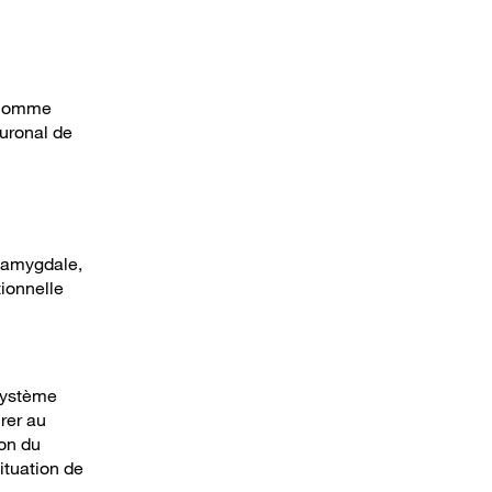
s comme
euronal de
’amygdale,
tionnelle
système
rer au
ion du
ituation de