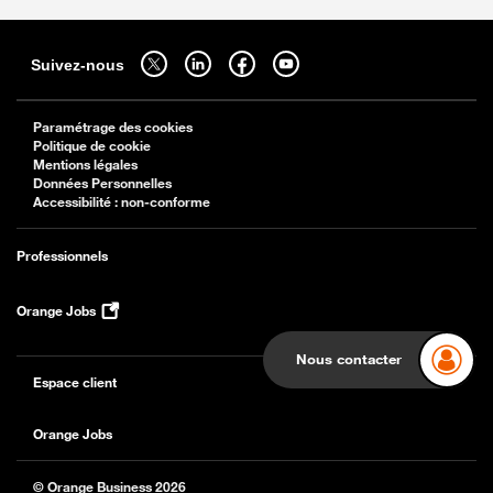
Sitemap
Suivez-nous sur twitter - ouverture dans un nouvel onglet
Suivez-nous sur linkedin - ouverture dans un nouvel onglet
Suivez-nous sur facebook - ouverture dans un nouv
Suivez-nous sur youtube - ouverture dans 
Suivez-nous
Paramétrage des cookies
Politique de cookie
Mentions légales
Données Personnelles
Accessibilité : non-conforme
Professionnels
Orange Jobs
Nous contacter
Espace client
Orange Jobs
© Orange Business 2026