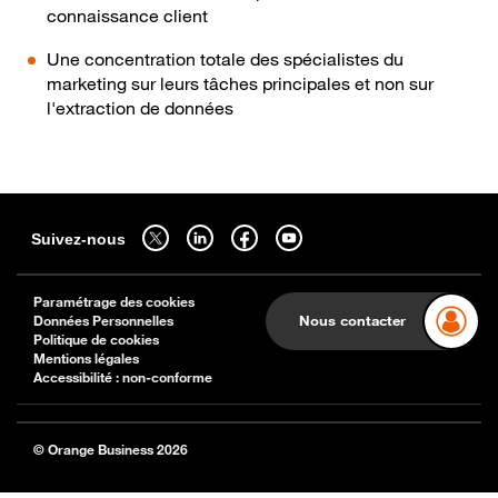
connaissance client
Une concentration totale des spécialistes du
marketing sur leurs tâches principales et non sur
l'extraction de données
Sitemap
Suivez-nous sur twitter - ouverture dans un nouvel onglet
Suivez-nous sur linkedin - ouverture dans un nouvel onglet
Suivez-nous sur facebook - ouverture dans un nouv
Suivez-nous sur youtube - ouverture dans 
Suivez-nous
Paramétrage des cookies
Données Personnelles
Nous contacter
Politique de cookies
Mentions légales
Accessibilité : non-conforme
© Orange Business 2026