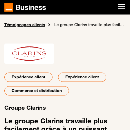
Passer au contenu principal
Témoignages clients
Accueil
Le groupe Clarins travaille plus facilement grâce à un puissant centre de données clients (Customer Data Hub)
Expérience client
Expérience client
Commerce et distribution
Groupe Clarins
Le groupe Clarins travaille plus
facilement grâce à un puissant