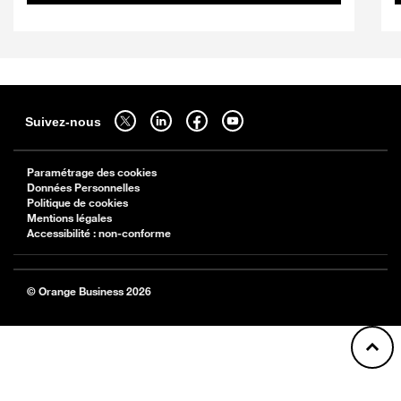
Sitemap
Suivez-nous sur twitter - ouverture dans un nouvel onglet
Suivez-nous sur linkedin - ouverture dans un nouvel onglet
Suivez-nous sur facebook - ouverture dans un nouv
Suivez-nous sur youtube - ouverture dans 
Suivez-nous
Paramétrage des cookies
Données Personnelles
Politique de cookies
Mentions légales
Accessibilité : non-conforme
© Orange Business 2026
Back