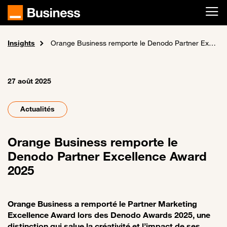
Passer au contenu principal
Insights
Accueil
Actualités et événements
Orange Business remporte le Denodo Partner Excellence Award 2025
27 août 2025
Actualités
Orange Business remporte le
Denodo Partner Excellence Award
2025
Orange Business a remporté le Partner Marketing
Excellence Award lors des Denodo Awards 2025, une
distinction qui salue la créativité et l’impact de ses