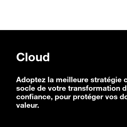
Passer au contenu principal
Carrières
Expertises
So
Accueil
Solutions
Cloud
Cloud
Adoptez la meilleure stratégie c
socle de votre transformation 
confiance, pour protéger vos do
valeur.