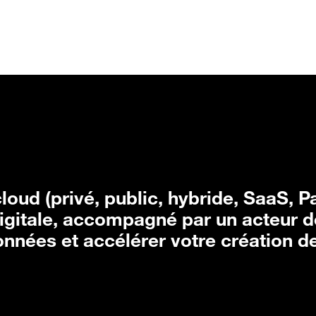
lutions
Témoignages clients
Actualités et événemen
loud (privé, public, hybride, SaaS, P
digitale, accompagné par un acteur d
nnées et accélérer votre création d