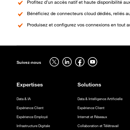
Profitez d’un accès natif et haute disponibilité a
Bénéficiez de connecteurs cloud dédiés, reliés 
Produisez et configurez vos connexions en tout 
Sitemap
Suivez-nous sur twitter - ouverture dans un nouvel onglet
Suivez-nous sur linkedin - ouverture dans un nouv
Suivez-nous sur facebook - ouverture d
Suivez-nous sur youtube - ouv
Suivez-nous
Expertises
Solutions
Data & IA
Data & Intelligence Artificielle
Expérience Client
Expérience Client
Expérience Employé
Internet et Réseaux
Infrastructure Digitale
Collaboration et Télétravail