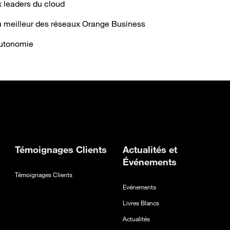
ux leaders du cloud
au meilleur des réseaux Orange Business
autonomie
el onglet
ans un nouvel onglet
erture dans un nouvel onglet
Témoignages Clients
Actualités et
Événements
Témoignages Clients
Evénements
Livres Blancs
Actualités