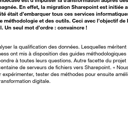
ondecave est d’impulser la transformation auprès des
gnée. En effet, la migration Sharepoint est initiée 
rité était d’embarquer tous ces services informatique
e méthodologie et des outils. Ceci avec l’objectif de 
l. Un seul mot d’ordre : convaincre !
nalyser la qualification des données. Lesquelles méritent
ness ont mis à disposition des guides méthodologiques
ondre à toutes leurs questions. Autre facette du projet 
 centaine de serveurs de fichiers vers Sharepoint. « Nou
r expérimenter, tester des méthodes pour ensuite améli
transformation digitale.