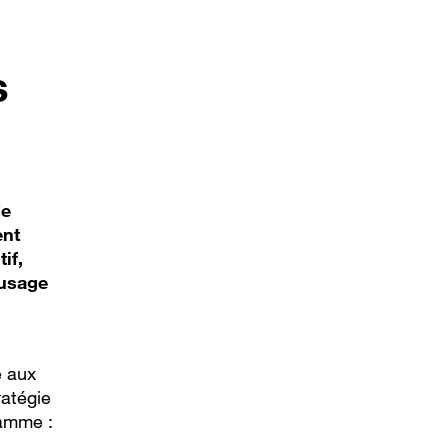
s
de
ent
if,
’usage
e aux
ratégie
ramme :