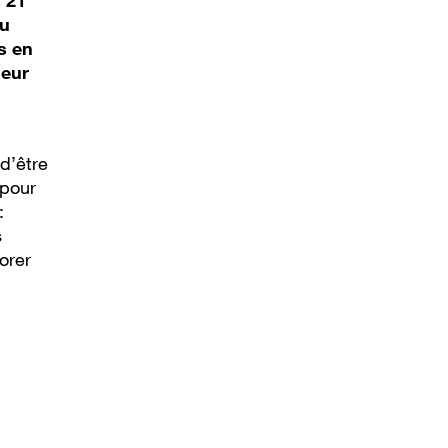
 21
au
s en
leur
 d’être
 pour
:
s
orer