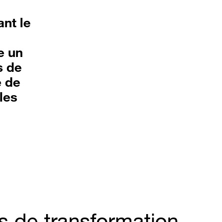
ant le
e un
s de
e de
les
s de transformation,