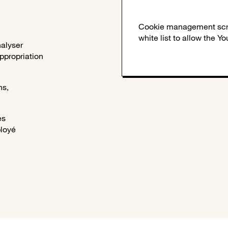
alyser
ppropriation
ns,
es
ployé