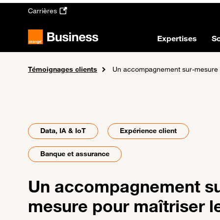
Passer au contenu principal
Carrières
Expertises
So
Témoignages clients
Accueil
Un accompagnement sur-mesure pour 
Data, IA & IoT
Expérience client
Banque et assurance
Un accompagnement su
mesure pour maîtriser l